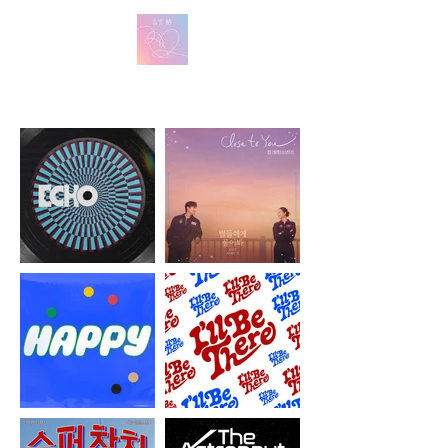
방탄 번역
BTS English Lyric Translations