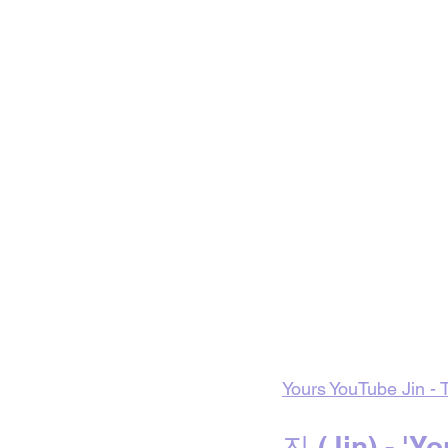
Yours YouTube Jin - 
진 (Jin) - 'Y