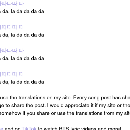
라따따따 따
a da, la da da da da
라따따따 따
a da, la da da da da
라따따따 따
a da, la da da da da
라따따따 따
a da, la da da da da
 use the translations on my site. Every song post has sha
e to share the post. I would appreciate it if my site or th
somehow if you share or use the translations from my sit
be
 and on
 TikTok
 to watch BTS lyric videos and more!