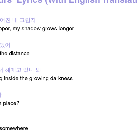
 길어진 내 그림자
eper, my shadow grows longer 
 있어
 the distance 
서 헤매고 있나 봐
g inside the growing darkness 
까
s place?
ng somewhere 