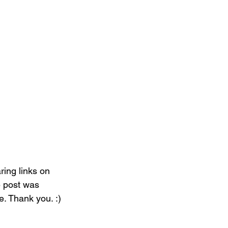
ring links on 
e post was 
e. Thank you. :)