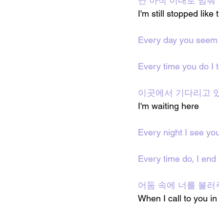
난 아직 이대로 멈춰
I'm still stopped like t
Every day you seem 
Every time you do I t
이곳에서 기다리고 
I'm waiting here 
Every night I see yo
Every time do, I end
어둠 속에 너를 불러
When I call to you in