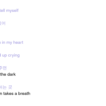
tell myself
있어
u in my heart
d up crying
주면
 the dark 
쉬는 곳
n takes a breath 