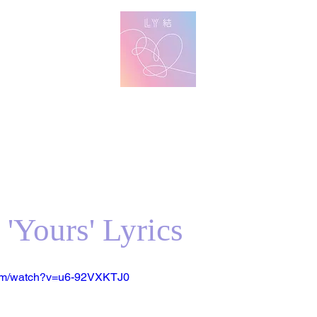
방탄 번역
BTS English Lyric Translations
imin
V
Jungkook
Learn Korean with BTS Lyrics
 'Yours' Lyrics
com/watch?v=u6-92VXKTJ0