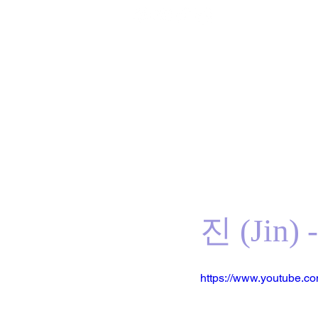
Home
BTS
RM
Jin
Suga
j-hope
J
진 (Jin) -
https://www.youtube.