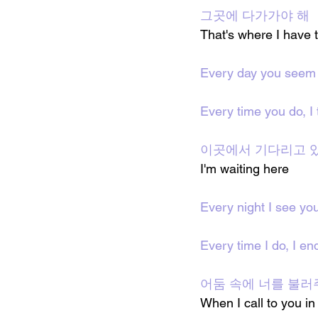
그곳에 다가가야 해
That's where I have 
Every day you seem 
Every time you do, I 
이곳에서 기다리고 
I'm waiting here 
Every night I see yo
Every time I do, I en
어둠 속에 너를 불러
When I call to you in