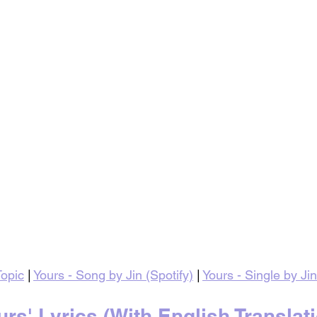
Topic
 | 
Yours - Song by Jin (Spotify)
 | 
Yours - Single by Ji
ours' Lyrics (With English Translat