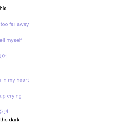
his 
too far away
ell myself
있어
u in my heart
 up crying
주면
 the dark 