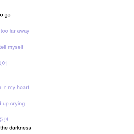
to go 
too far away
tell myself
있어
u in my heart
d up crying
주면
 the darkness 