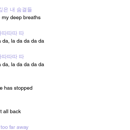
깊은 내 숨결들
e my deep breaths
라따따따 따
a da, la da da da da
라따따따 따
a da, la da da da da
me has stopped 
 all back 
too far away