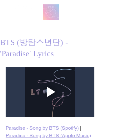
방탄 번역
BTS English Lyric Translations
BTS (방탄소년단) -
'Paradise' Lyrics
Paradise - Song by BTS (Spotify
)
 | 
Paradise - Song by BTS (Apple Music)