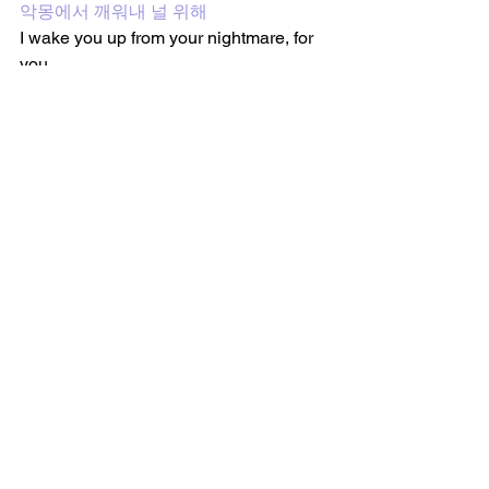
악몽에서 깨워내 널 위해
I wake you up from your nightmare, for 
you
이젠 매일 웃어보자고 저 낙원에서
Now, let's smile every day in that 
paradise
[V] : 멈춰서도 괜찮아
It's okay to stop
이젠 목적도 모르는 채 달리지 않아
Now, without knowing the destination, I 
won't run anymore
[Jimin] : 꿈이 없어도 괜찮아
It's okay not to have a dream
네가 내뱉는 모든 호흡은 이미 낙원에