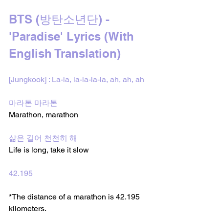
BTS (방탄소년단) - 
'Paradise' Lyrics (With 
English Translation)
[Jungkook] : La-la, la-la-la-la, ah, ah, ah
마라톤 마라톤
Marathon, marathon
삶은 길어 천천히 해
Life is long, take it slow
42.195
*The distance of a marathon is 42.195 
kilometers.