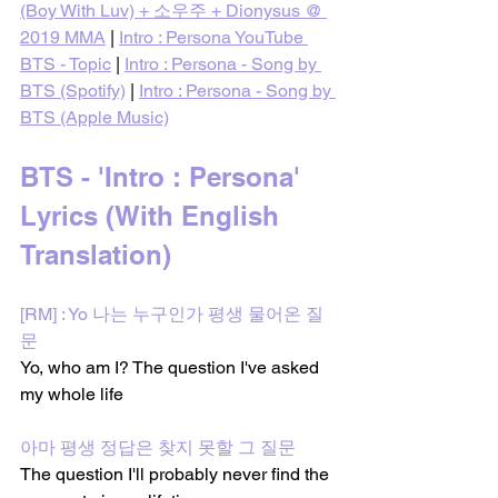
(Boy With Luv) + 소우주 + Dionysus @ 
2019 MMA
 | 
Intro : Persona YouTube 
BTS - Topic
 | 
Intro : Persona - Song by 
BTS (Spotify)
 | 
Intro : Persona - Song by 
BTS (Apple Music)
BTS - 'Intro : Persona' 
Lyrics (With English 
Translation)
[RM] : Yo 나는 누구인가 평생 물어온 질
문
Yo, who am I? The question I've asked 
my whole life
아마 평생 정답은 찾지 못할 그 질문
The question I'll probably never find the 