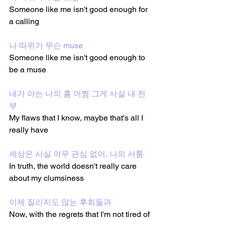
Someone like me isn't good enough for 
a calling 
나 따위가 무슨 muse
Someone like me isn't good enough to 
be a muse 
내가 아는 나의 흠 어쩜 그게 사실 내 전
부
My flaws that I know, maybe that's all I 
really have 
세상은 사실 아무 관심 없어, 나의 서툼
In truth, the world doesn't really care 
about my clumsiness 
이제 질리지도 않는 후회들과 
Now, with the regrets that I'm not tired of