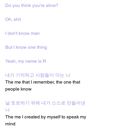
Do you think you're alive?
Oh, shit
I don't know man
But I know one thing
Yeah, my name is R
내가 기억하고 사람들이 아는 나
The me that I remember, the one that 
people know
날 토로하기 위해 내가 스스로 만들어낸 
나
The me I created by myself to speak my 
mind 