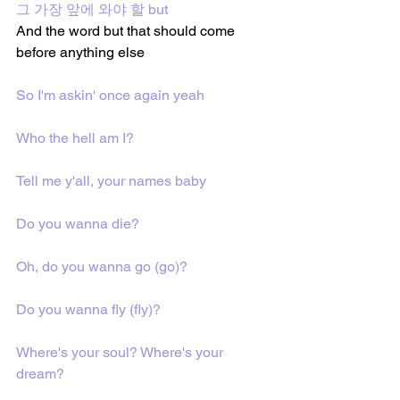
그 가장 앞에 와야 할 but
And the word but that should come 
before anything else
So I'm askin' once again yeah
Who the hell am I?
Tell me y'all, your names baby
Do you wanna die?
Oh, do you wanna go (go)?
Do you wanna fly (fly)?
Where's your soul? Where's your 
dream?