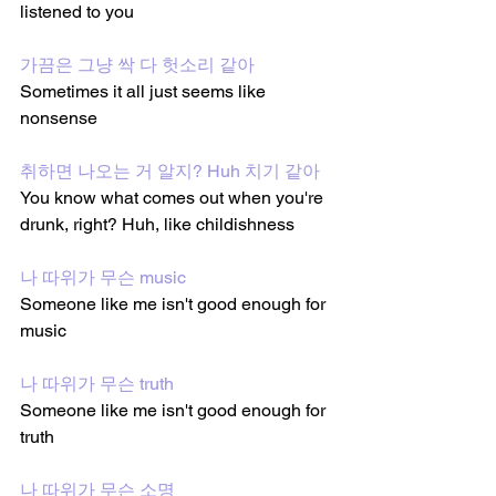
listened to you
가끔은 그냥 싹 다 헛소리 같아
Sometimes it all just seems like 
nonsense
취하면 나오는 거 알지? Huh 치기 같아
You know what comes out when you're 
drunk, right? Huh, like childishness 
나 따위가 무슨 music
Someone like me isn't good enough for 
music 
나 따위가 무슨 truth
Someone like me isn't good enough for 
truth 
나 따위가 무슨 소명