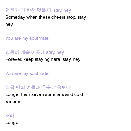
언젠가 이 함성 멎을 때 stay, hey
Someday when these cheers stop, stay, 
hey
You are my soulmate
영원히 계속 이곳에 stay, hey
Forever, keep staying here, stay, hey
You are my soulmate
일곱 번의 여름과 추운 겨울보다
Longer than seven summers and cold 
winters
오래
Longer