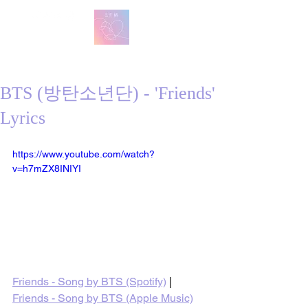
방탄 번역
BTS English Lyric Translations
BTS (방탄소년단) - 'Friends'
Lyrics
https://www.youtube.com/watch?
v=h7mZX8INIYI
Friends - Song by BTS (Spotify)
 | 
Friends - Song by BTS (Apple Music)