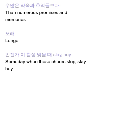
수많은 약속과 추억들보다
Than numerous promises and 
memories
오래
Longer
언젠가 이 함성 멎을 때 stay, hey
Someday when these cheers stop, stay, 
hey
[V] : You are my soulmate
[V, Jimin] : 영원히 계속 이곳에 stay, hey
Forever, keep staying here, stay, hey
[V] : You are my soulmate