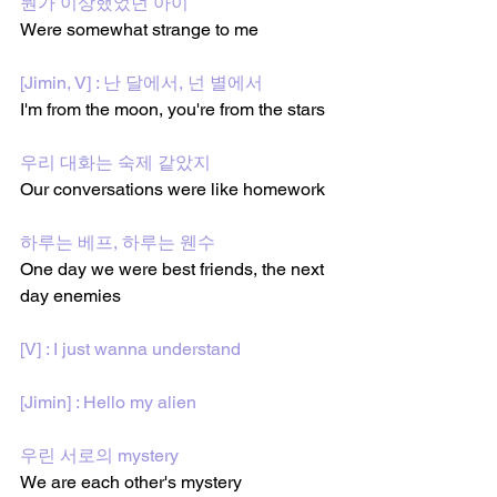
뭔가 이상했었던 아이
Were somewhat strange to me
[Jimin, V] : 난 달에서, 넌 별에서
I'm from the moon, you're from the stars
우리 대화는 숙제 같았지
Our conversations were like homework
하루는 베프, 하루는 웬수
One day we were best friends, the next 
day enemies
[V] : I just wanna understand
[Jimin] : Hello my alien
우린 서로의 mystery
We are each other's mystery