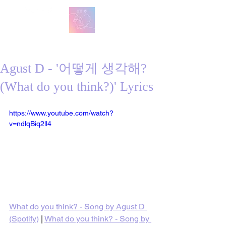
방탄 번역
BTS English Lyric Translations
Agust D - '어떻게 생각해?
(What do you think?)' Lyrics
https://www.youtube.com/watch?
v=ndlqBiq2ll4
What do you think? - Song by Agust D 
(Spotify)
 | 
What do you think? - Song by 