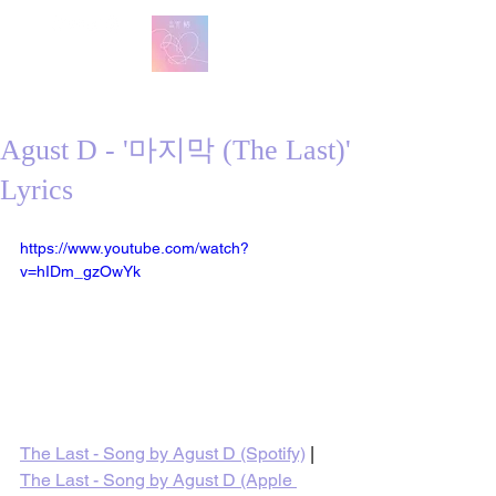
방탄 번역
BTS English Lyric Translations
Agust D - '마지막 (The Last)'
Lyrics
https://www.youtube.com/watch?
v=hIDm_gzOwYk
The Last - Song by Agust D (Spotify)
 | 
The Last - Song by Agust D (Apple 