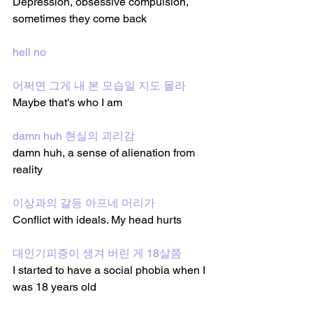
Depression, obsessive compulsion, 
sometimes they come back
hell no 
어쩌면 그게 내 본 모습일 지도 몰라
Maybe that's who I am
damn huh 현실의 괴리감
damn huh, a sense of alienation from 
reality 
이상과의 갈등 아프네 머리가
Conflict with ideals. My head hurts
대인기피증이 생겨 버린 게 18살쯤
I started to have a social phobia when I 
was 18 years old