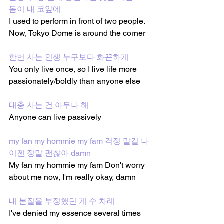
돔이 내 코앞에
I used to perform in front of two people. 
Now, Tokyo Dome is around the corner
한번 사는 인생 누구보다 화끈하게 
You only live once, so I live life more 
passionately/boldly than anyone else
대충 사는 건 아무나 해
Anyone can live passively  
my fan my hommie my fam 걱정 말길 나 
이젠 정말 괜찮아 damn
My fan my hommie my fam Don't worry 
about me now, I'm really okay, damn
내 본질을 부정했던 게 수 차례
I've denied my essence several times